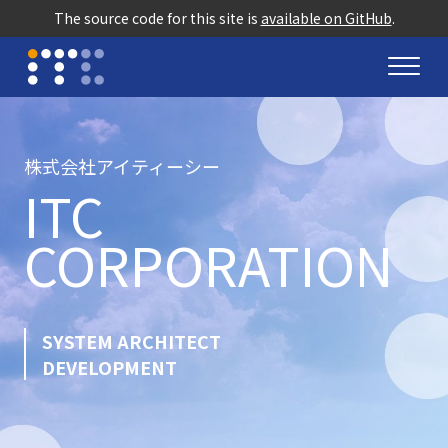
The source code for this site is
available on GitHub
.
株式会社アイティーシー
ITC
CORPORATION
SYSTEM ARCHITECT
DEVELOPMENT